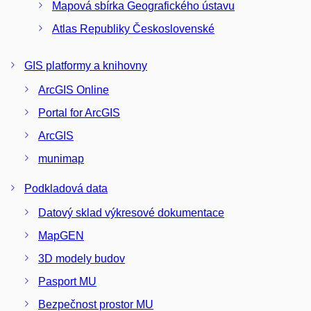
Mapová sbírka Geografického ústavu
Atlas Republiky Československé
GIS platformy a knihovny
ArcGIS Online
Portal for ArcGIS
ArcGIS
munimap
Podkladová data
Datový sklad výkresové dokumentace
MapGEN
3D modely budov
Pasport MU
Bezpečnost prostor MU