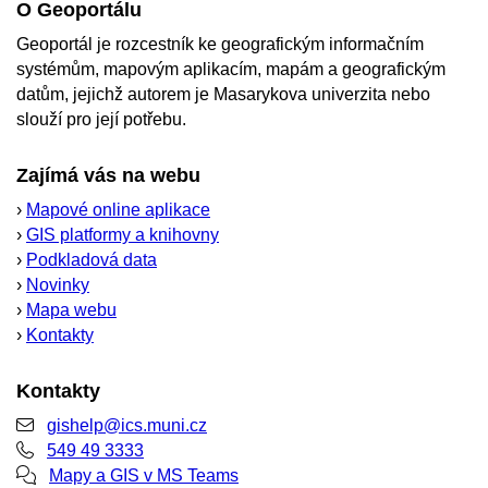
O Geoportálu
Geoportál je rozcestník ke geografickým informačním
systémům, mapovým aplikacím, mapám a geografickým
datům, jejichž autorem je Masarykova univerzita nebo
slouží pro její potřebu.
Zajímá vás na webu
›
Mapové online aplikace
›
GIS platformy a knihovny
›
Podkladová data
›
Novinky
›
Mapa webu
›
Kontakty
Kontakty
gishelp@ics.muni.cz
549 49 3333
Mapy a GIS v MS Teams